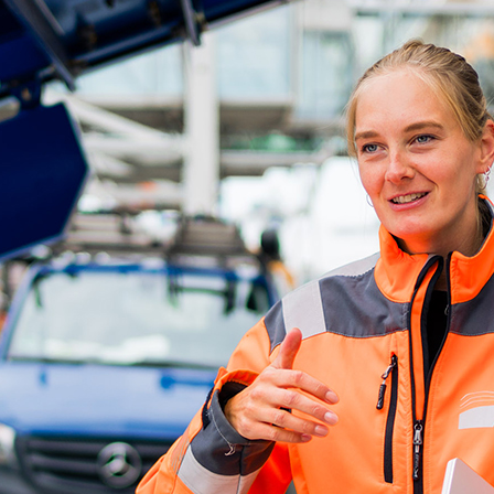
d-Center der HPA
cht aller Verkehrsmeldungen im Hafen am