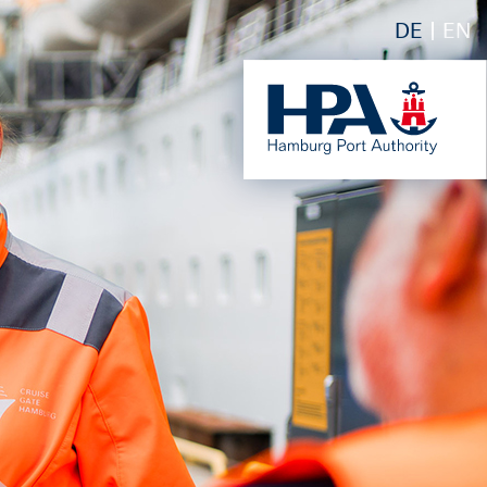
DE
EN