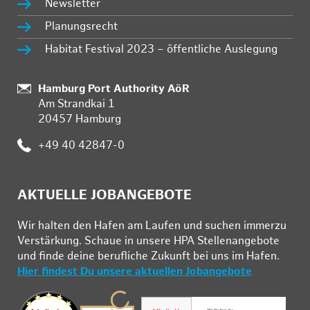
Newsletter
Planungsrecht
Habitat Festival 2023 – öffentliche Auslegung
:
Hamburg Port Authority AöR
Am Strandkai 1
20457 Hamburg
:
+49 40 42847-0
AKTUELLE JOBANGEBOTE
Wir hal­ten den Ha­fen am Lau­fen und su­chen im­mer­zu
Ver­stär­kung. Schau­e in un­se­re HPA Stel­len­an­ge­bo­te
und fin­de deine be­ruf­li­che Zu­kunft bei uns im Ha­fen.
Hier findest Du unsere aktuellen Jobangebote