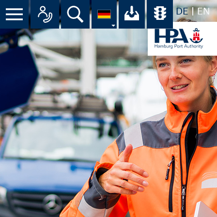
DE
EN
Menü
Alle Ansprechpartner im Überbli
Suche
Ihr Download-C
Übersicht