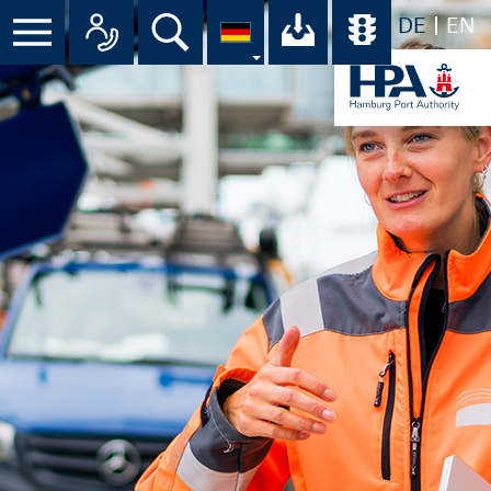
DE
EN
Suche
Ihr Download-C
Übersicht