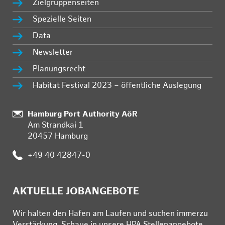
Zielgruppenseiten
Spezielle Seiten
Data
Newsletter
Planungsrecht
Habitat Festival 2023 – öffentliche Auslegung
:
Hamburg Port Authority AöR
Am Strandkai 1
20457 Hamburg
:
+49 40 42847-0
AKTUELLE JOBANGEBOTE
Wir hal­ten den Ha­fen am Lau­fen und su­chen im­mer­zu
Ver­stär­kung. Schau­e in un­se­re HPA Stel­len­an­ge­bo­te