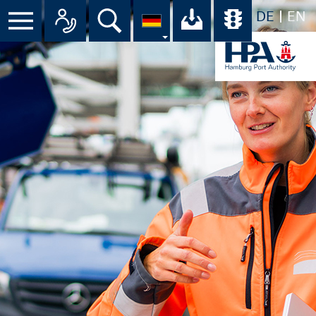
DE
EN
Suche
Ihr Download-C
Übersicht