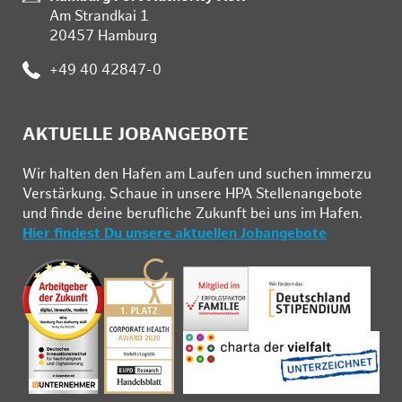
Am Strandkai 1
20457 Hamburg
Telefon:
+49 40 42847-0
AKTUELLE JOBANGEBOTE
Wir hal­ten den Ha­fen am Lau­fen und su­chen im­mer­zu
Ver­stär­kung. Schau­e in un­se­re HPA Stel­len­an­ge­bo­te
und fin­de deine be­ruf­li­che Zu­kunft bei uns im Ha­fen.
Hier findest Du unsere aktuellen Jobangebote