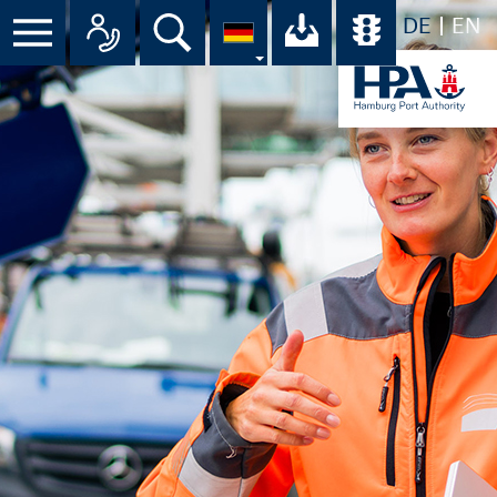
DE
EN
Suche
Ihr Download-C
Übersicht