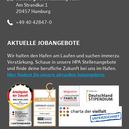
Am Strandkai 1
20457 Hamburg
Telefon:
+49 40 42847-0
AKTUELLE JOBANGEBOTE
Wir hal­ten den Ha­fen am Lau­fen und su­chen im­mer­zu
Ver­stär­kung. Schau­e in un­se­re HPA Stel­len­an­ge­bo­te
und fin­de deine be­ruf­li­che Zu­kunft bei uns im Ha­fen.
Hier findest Du unsere aktuellen Jobangebote