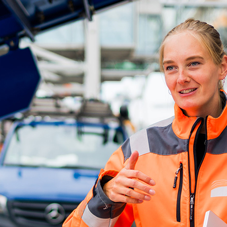
ick
d-Center der HPA
cht aller Verkehrsmeldungen im Hafen am