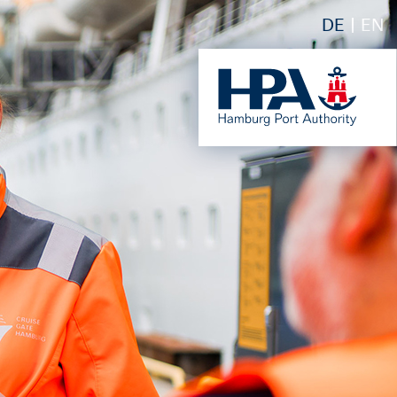
DE
EN