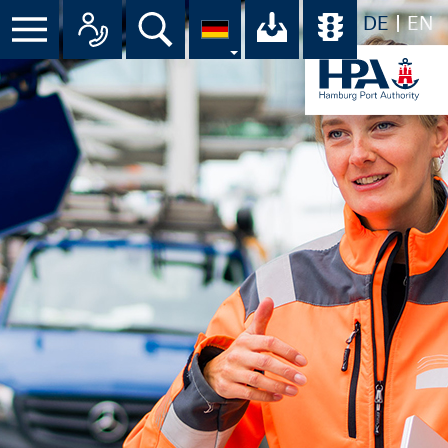
DE
EN
Menü
Alle Ansprechpartner im Überbli
Suche
Ihr Download-C
Übersicht