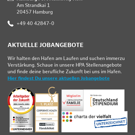
Am Strandkai 1
20457 Hamburg
Telefon:
+49 40 42847-0
AKTUELLE JOBANGEBOTE
Wir hal­ten den Ha­fen am Lau­fen und su­chen im­mer­zu
Ver­stär­kung. Schau­e in un­se­re HPA Stel­len­an­ge­bo­te
und fin­de deine be­ruf­li­che Zu­kunft bei uns im Ha­fen.
Hier findest Du unsere aktuellen Jobangebote