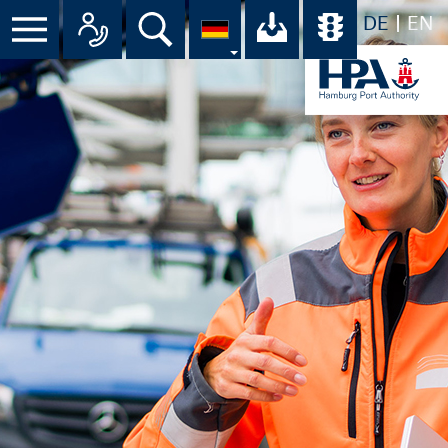
DE
EN
Suche
Ihr Download-C
Übersicht