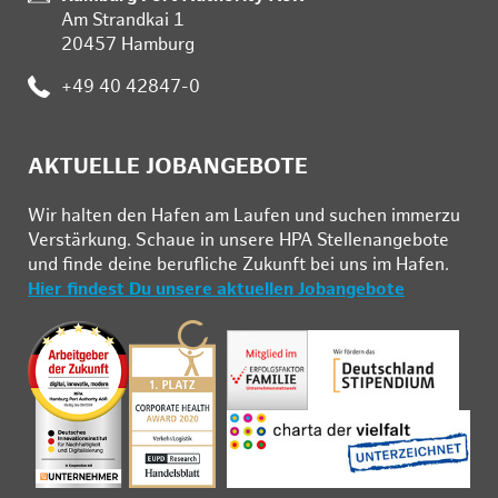
Am Strandkai 1
20457 Hamburg
Telefon:
+49 40 42847-0
AKTUELLE JOBANGEBOTE
Wir hal­ten den Ha­fen am Lau­fen und su­chen im­mer­zu
Ver­stär­kung. Schau­e in un­se­re HPA Stel­len­an­ge­bo­te
und fin­de deine be­ruf­li­che Zu­kunft bei uns im Ha­fen.
Hier findest Du unsere aktuellen Jobangebote