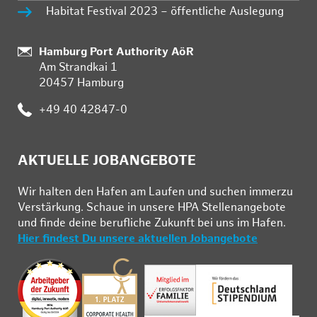
Habitat Festival 2023 – öffentliche Auslegung
:
Hamburg Port Authority AöR
Am Strandkai 1
20457 Hamburg
:
+49 40 42847-0
AKTUELLE JOBANGEBOTE
Wir hal­ten den Ha­fen am Lau­fen und su­chen im­mer­zu
Ver­stär­kung. Schau­e in un­se­re HPA Stel­len­an­ge­bo­te
und fin­de deine be­ruf­li­che Zu­kunft bei uns im Ha­fen.
Hier findest Du unsere aktuellen Jobangebote