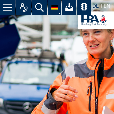
DE
EN
Menü
Alle Ansprechpartner im Überbli
Suche
Ihr Download-C
Übersicht