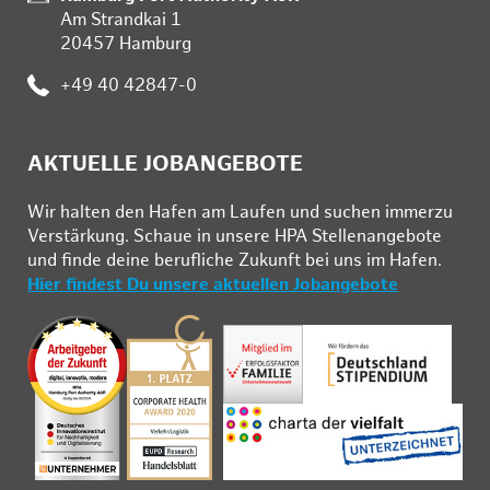
Am Strandkai 1
20457 Hamburg
Telefon:
+49 40 42847-0
AKTUELLE JOBANGEBOTE
Wir hal­ten den Ha­fen am Lau­fen und su­chen im­mer­zu
Ver­stär­kung. Schau­e in un­se­re HPA Stel­len­an­ge­bo­te
und fin­de deine be­ruf­li­che Zu­kunft bei uns im Ha­fen.
Hier findest Du unsere aktuellen Jobangebote