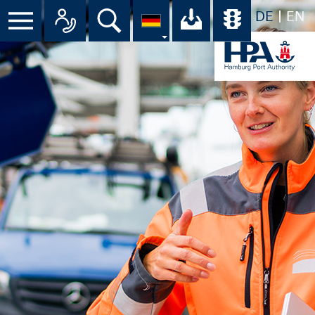
DE
EN
Suche
Ihr Download-C
Übersicht