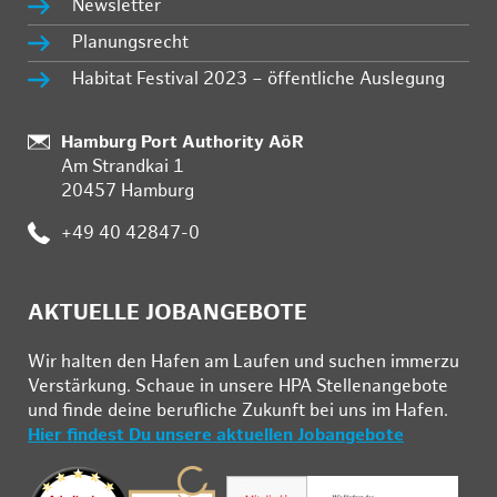
Newsletter
Planungsrecht
Habitat Festival 2023 – öffentliche Auslegung
Standort:
Hamburg Port Authority AöR
Am Strandkai 1
20457 Hamburg
Telefon:
+49 40 42847-0
AKTUELLE JOBANGEBOTE
Wir hal­ten den Ha­fen am Lau­fen und su­chen im­mer­zu
Ver­stär­kung. Schau­e in un­se­re HPA Stel­len­an­ge­bo­te
und fin­de deine be­ruf­li­che Zu­kunft bei uns im Ha­fen.
Hier findest Du unsere aktuellen Jobangebote