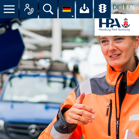
DE
EN
Suche
Ihr Download-C
Übersicht