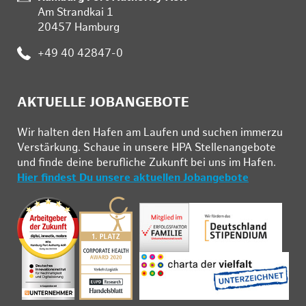
Am Strandkai 1
20457 Hamburg
:
+49 40 42847-0
AKTUELLE JOBANGEBOTE
Wir hal­ten den Ha­fen am Lau­fen und su­chen im­mer­zu
Ver­stär­kung. Schau­e in un­se­re HPA Stel­len­an­ge­bo­te
und fin­de deine be­ruf­li­che Zu­kunft bei uns im Ha­fen.
Hier findest Du unsere aktuellen Jobangebote