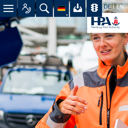
DE
EN
Menü
Alle Ansprechpartner im Überbli
Suche
Ihr Download-C
Übersicht