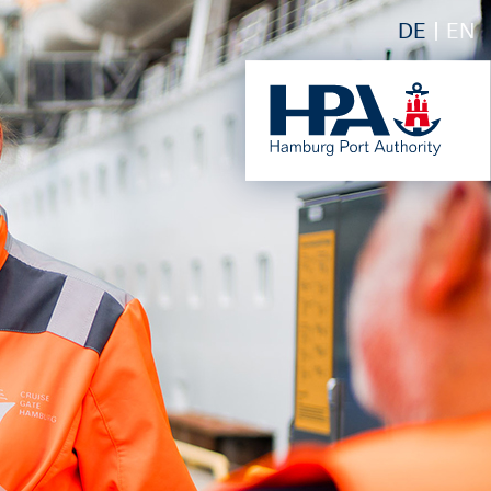
DE
EN