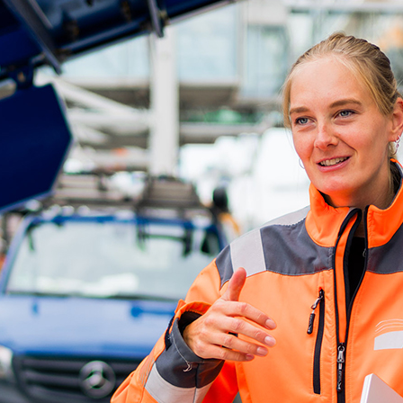
ick
d-Center der HPA
cht aller Verkehrsmeldungen im Hafen am