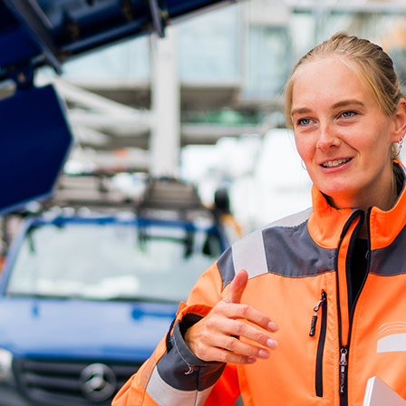
ick
d-Center der HPA
cht aller Verkehrsmeldungen im Hafen am