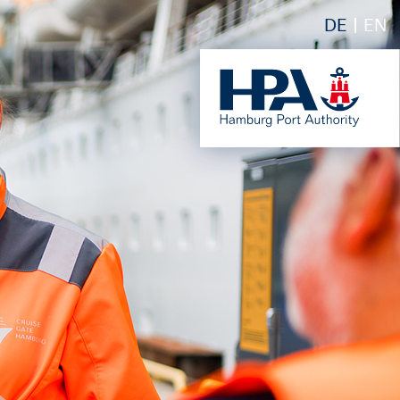
DE
EN