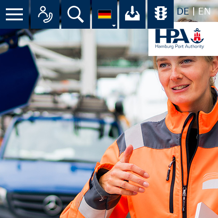
DE
EN
Menü
Alle Ansprechpartner im Überbli
Suche
Ihr Download-C
Übersicht