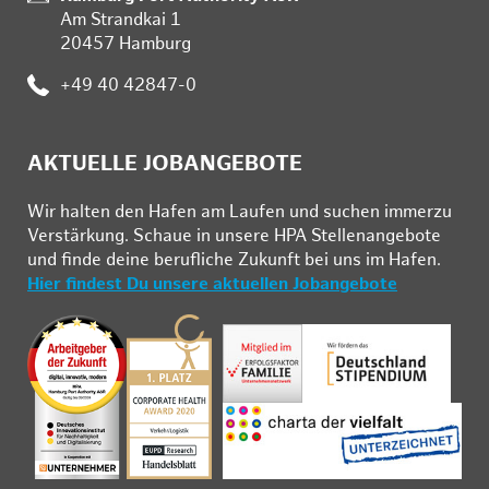
Am Strandkai 1
20457 Hamburg
:
+49 40 42847-0
AKTUELLE JOBANGEBOTE
Wir hal­ten den Ha­fen am Lau­fen und su­chen im­mer­zu
Ver­stär­kung. Schau­e in un­se­re HPA Stel­len­an­ge­bo­te
und fin­de deine be­ruf­li­che Zu­kunft bei uns im Ha­fen.
Hier findest Du unsere aktuellen Jobangebote