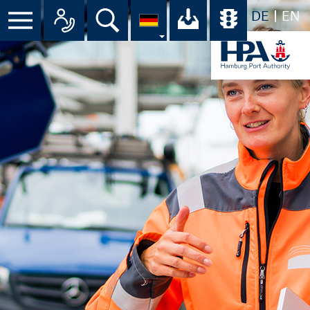
DE
EN
Suche
Ihr Download-C
Übersicht