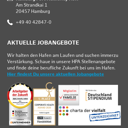
Am Strandkai 1
20457 Hamburg
Telefon:
+49 40 42847-0
AKTUELLE JOBANGEBOTE
Wir hal­ten den Ha­fen am Lau­fen und su­chen im­mer­zu
Ver­stär­kung. Schau­e in un­se­re HPA Stel­len­an­ge­bo­te
und fin­de deine be­ruf­li­che Zu­kunft bei uns im Ha­fen.
Hier findest Du unsere aktuellen Jobangebote