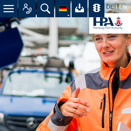
DE
EN
Suche
Ihr Download-C
Übersicht