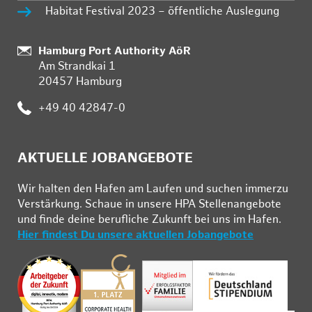
Habitat Festival 2023 – öffentliche Auslegung
Standort:
Hamburg Port Authority AöR
Am Strandkai 1
20457 Hamburg
Telefon:
+49 40 42847-0
AKTUELLE JOBANGEBOTE
Wir hal­ten den Ha­fen am Lau­fen und su­chen im­mer­zu
Ver­stär­kung. Schau­e in un­se­re HPA Stel­len­an­ge­bo­te
und fin­de deine be­ruf­li­che Zu­kunft bei uns im Ha­fen.
Hier findest Du unsere aktuellen Jobangebote