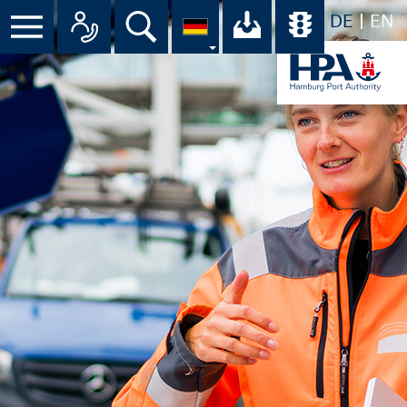
DE
EN
Menü
Alle Ansprechpartner im Überbli
Suche
Ihr Download-C
Übersicht