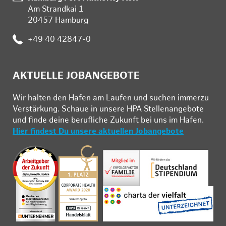
Am Strandkai 1
20457 Hamburg
:
+49 40 42847-0
AKTUELLE JOBANGEBOTE
Wir hal­ten den Ha­fen am Lau­fen und su­chen im­mer­zu
Ver­stär­kung. Schau­e in un­se­re HPA Stel­len­an­ge­bo­te
und fin­de deine be­ruf­li­che Zu­kunft bei uns im Ha­fen.
Hier findest Du unsere aktuellen Jobangebote