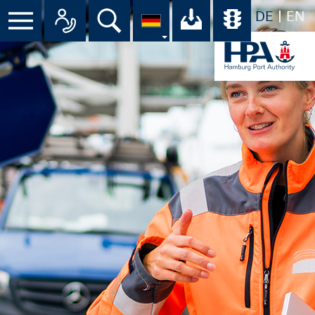
DE
EN
Menü
Alle Ansprechpartner im Überbli
Suche
Ihr Download-C
Übersicht