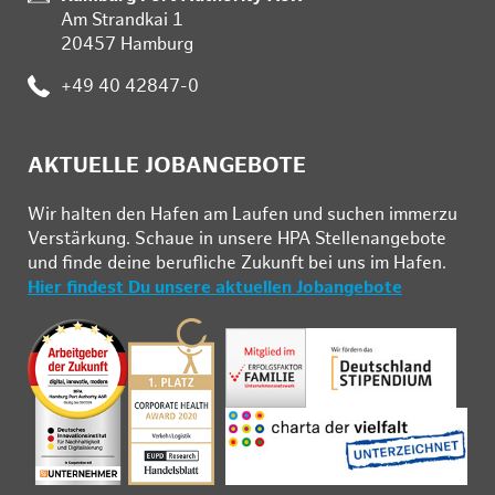
Am Strandkai 1
20457 Hamburg
Telefon:
+49 40 42847-0
AKTUELLE JOBANGEBOTE
Wir hal­ten den Ha­fen am Lau­fen und su­chen im­mer­zu
Ver­stär­kung. Schau­e in un­se­re HPA Stel­len­an­ge­bo­te
und fin­de deine be­ruf­li­che Zu­kunft bei uns im Ha­fen.
Hier findest Du unsere aktuellen Jobangebote