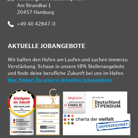
Am Strandkai 1
20457 Hamburg
Telefon:
+49 40 42847-0
AKTUELLE JOBANGEBOTE
Wir hal­ten den Ha­fen am Lau­fen und su­chen im­mer­zu
Ver­stär­kung. Schau­e in un­se­re HPA Stel­len­an­ge­bo­te
und fin­de deine be­ruf­li­che Zu­kunft bei uns im Ha­fen.
Hier findest Du unsere aktuellen Jobangebote