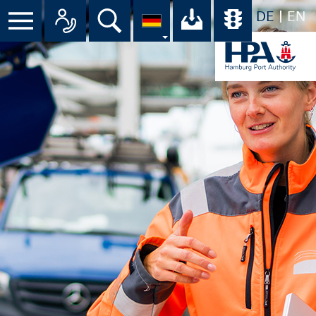
DE
EN
Suche
Ihr Download-C
Übersicht