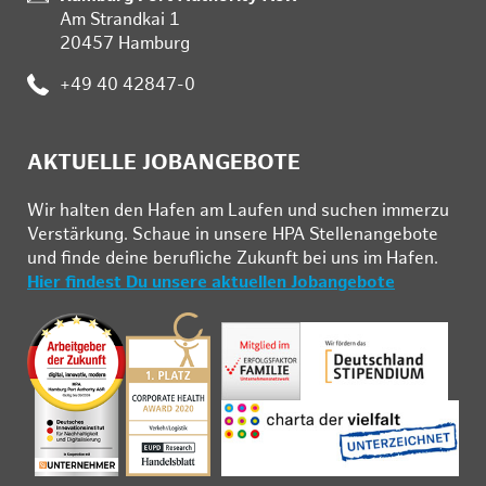
Am Strandkai 1
20457 Hamburg
Telefon:
+49 40 42847-0
AKTUELLE JOBANGEBOTE
Wir hal­ten den Ha­fen am Lau­fen und su­chen im­mer­zu
Ver­stär­kung. Schau­e in un­se­re HPA Stel­len­an­ge­bo­te
und fin­de deine be­ruf­li­che Zu­kunft bei uns im Ha­fen.
Hier findest Du unsere aktuellen Jobangebote