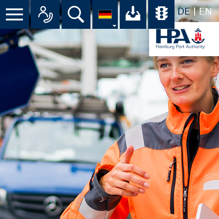
DE
EN
Suche
Ihr Download-C
Übersicht