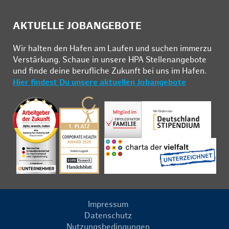
AKTUELLE JOBANGEBOTE
Wir hal­ten den Ha­fen am Lau­fen und su­chen im­mer­zu
Ver­stär­kung. Schau­e in un­se­re HPA Stel­len­an­ge­bo­te
und fin­de deine be­ruf­li­che Zu­kunft bei uns im Ha­fen.
Hier findest Du unsere aktuellen Jobangebote
Impressum
Datenschutz
Nutzungsbedingungen