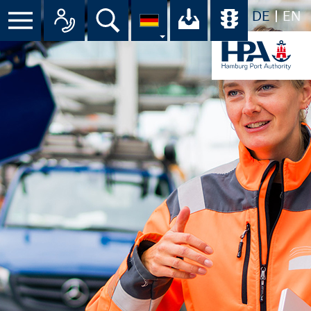
DE
EN
Suche
Ihr Download-C
Übersicht