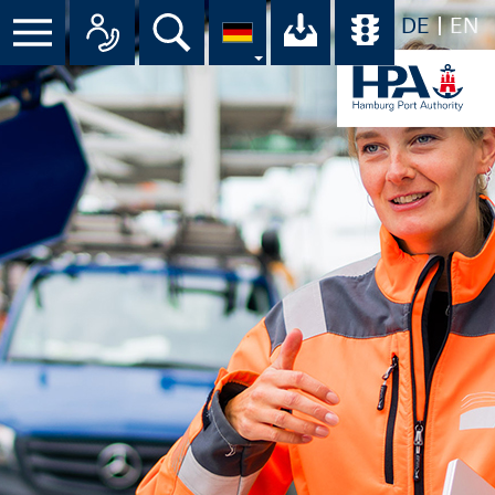
DE
EN
Suche
Ihr Download-C
Übersicht