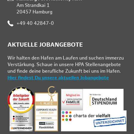
Am Strandkai 1
20457 Hamburg
Telefon:
+49 40 42847-0
AKTUELLE JOBANGEBOTE
Wir hal­ten den Ha­fen am Lau­fen und su­chen im­mer­zu
Ver­stär­kung. Schau­e in un­se­re HPA Stel­len­an­ge­bo­te
und fin­de deine be­ruf­li­che Zu­kunft bei uns im Ha­fen.
Hier findest Du unsere aktuellen Jobangebote