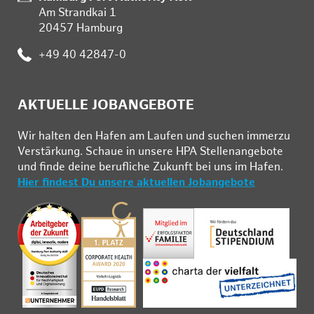
Am Strandkai 1
20457 Hamburg
Telefon:
+49 40 42847-0
AKTUELLE JOBANGEBOTE
Wir hal­ten den Ha­fen am Lau­fen und su­chen im­mer­zu
Ver­stär­kung. Schau­e in un­se­re HPA Stel­len­an­ge­bo­te
und fin­de deine be­ruf­li­che Zu­kunft bei uns im Ha­fen.
Hier findest Du unsere aktuellen Jobangebote