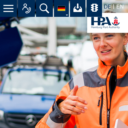
DE
EN
Suche
Ihr Download-C
Übersicht