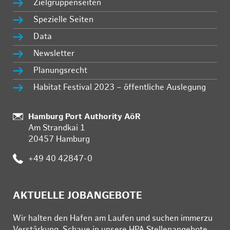
Zielgruppenseiten
Spezielle Seiten
Data
Newsletter
Planungsrecht
Habitat Festival 2023 – öffentliche Auslegung
Standort:
Hamburg Port Authority AöR
Am Strandkai 1
20457 Hamburg
Telefon:
+49 40 42847-0
AKTUELLE JOBANGEBOTE
Wir hal­ten den Ha­fen am Lau­fen und su­chen im­mer­zu
Ver­stär­kung. Schau­e in un­se­re HPA Stel­len­an­ge­bo­te