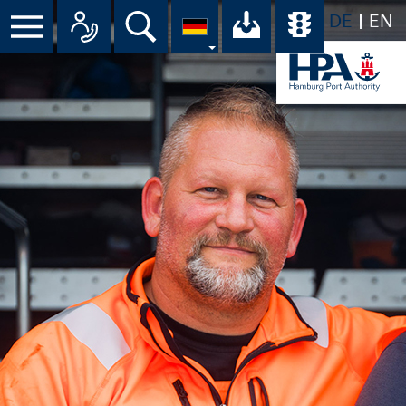
DE
EN
Suche
Ihr Download-C
Übersicht