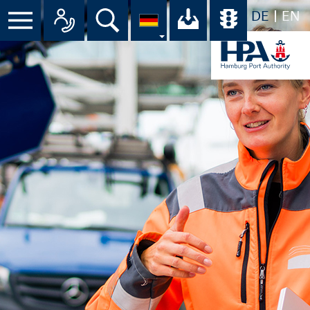
DE
EN
Suche
Ihr Download-C
Übersicht