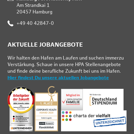
Am Strandkai 1
20457 Hamburg
Telefon:
+49 40 42847-0
AKTUELLE JOBANGEBOTE
Wir hal­ten den Ha­fen am Lau­fen und su­chen im­mer­zu
Ver­stär­kung. Schau­e in un­se­re HPA Stel­len­an­ge­bo­te
und fin­de deine be­ruf­li­che Zu­kunft bei uns im Ha­fen.
Hier findest Du unsere aktuellen Jobangebote