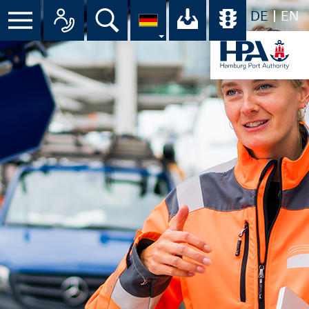
DE
EN
Suche
Ihr Download-C
Übersicht