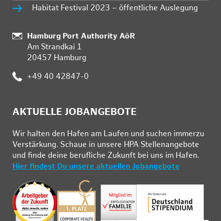
Habitat Festival 2023 – öffentliche Auslegung
Standort:
Hamburg Port Authority AöR
Am Strandkai 1
20457 Hamburg
Telefon:
+49 40 42847-0
AKTUELLE JOBANGEBOTE
Wir hal­ten den Ha­fen am Lau­fen und su­chen im­mer­zu
Ver­stär­kung. Schau­e in un­se­re HPA Stel­len­an­ge­bo­te
und fin­de deine be­ruf­li­che Zu­kunft bei uns im Ha­fen.
Hier findest Du unsere aktuellen Jobangebote