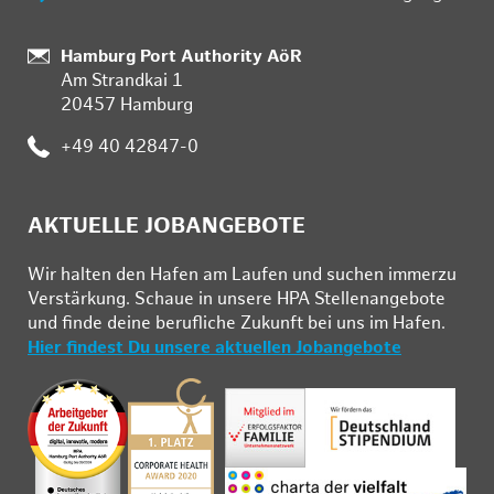
Standort:
Hamburg Port Authority AöR
Am Strandkai 1
20457 Hamburg
Telefon:
+49 40 42847-0
AKTUELLE JOBANGEBOTE
Wir hal­ten den Ha­fen am Lau­fen und su­chen im­mer­zu
Ver­stär­kung. Schau­e in un­se­re HPA Stel­len­an­ge­bo­te
und fin­de deine be­ruf­li­che Zu­kunft bei uns im Ha­fen.
Hier findest Du unsere aktuellen Jobangebote