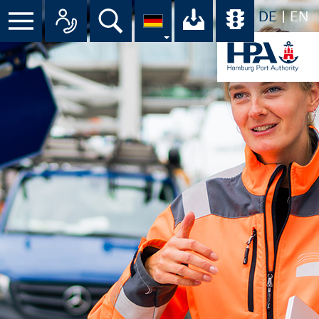
DE
EN
Suche
Ihr Download-C
Übersicht