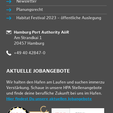
Newsletter
Planungsrecht
Habitat Festival 2023 – öffentliche Auslegung
:
Hamburg Port Authority AöR
Am Strandkai 1
20457 Hamburg
:
+49 40 42847-0
AKTUELLE JOBANGEBOTE
Wir hal­ten den Ha­fen am Lau­fen und su­chen im­mer­zu
Ver­stär­kung. Schau­e in un­se­re HPA Stel­len­an­ge­bo­te
und fin­de deine be­ruf­li­che Zu­kunft bei uns im Ha­fen.
Hier findest Du unsere aktuellen Jobangebote