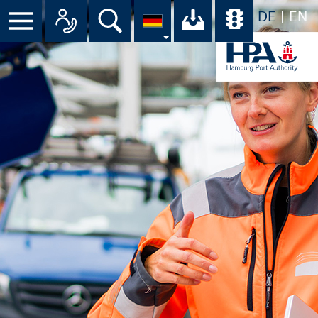
DE
EN
Menü
Alle Ansprechpartner im Überbli
Suche
Ihr Download-C
Übersicht