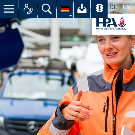
DE
EN
Suche
Ihr Download-C
Übersicht