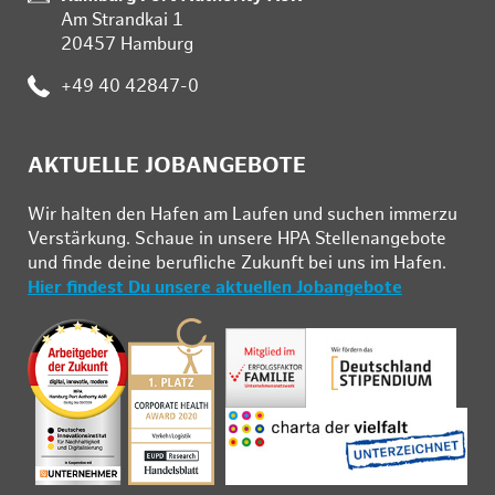
Am Strandkai 1
20457 Hamburg
Telefon:
+49 40 42847-0
AKTUELLE JOBANGEBOTE
Wir hal­ten den Ha­fen am Lau­fen und su­chen im­mer­zu
Ver­stär­kung. Schau­e in un­se­re HPA Stel­len­an­ge­bo­te
und fin­de deine be­ruf­li­che Zu­kunft bei uns im Ha­fen.
Hier findest Du unsere aktuellen Jobangebote