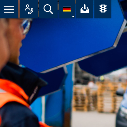
Menü
Alle Ansprechpartner im Überbl
Suche
Ihr Downloa
Übersi
nü
eßen
unkte anzeigen/schließen
unkte anzeigen/schließen
unkte anzeigen/schließen
unkte anzeigen/schließen
unkte anzeigen/schließen
unkte anzeigen/schließen
unkte anzeigen/schließen