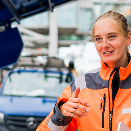
ick
d-Center der HPA
cht aller Verkehrsmeldungen im Hafen am