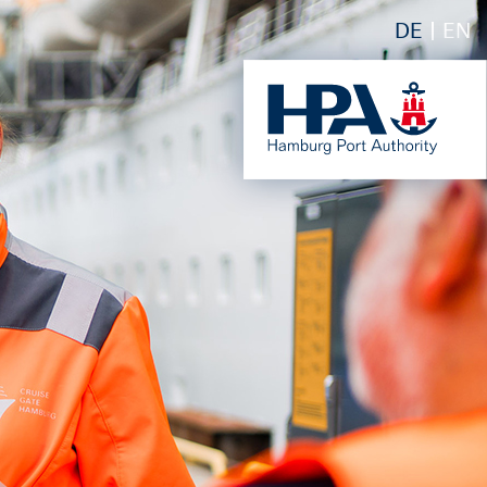
DE
EN