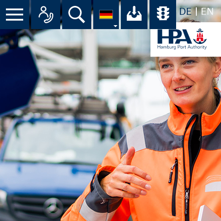
DE
EN
Menü
Alle Ansprechpartner im Überbli
Suche
Ihr Download-C
Übersicht