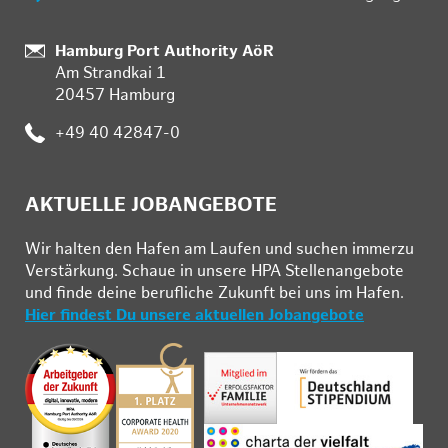
:
Hamburg Port Authority AöR
Am Strandkai 1
20457 Hamburg
:
+49 40 42847-0
AKTUELLE JOBANGEBOTE
Wir hal­ten den Ha­fen am Lau­fen und su­chen im­mer­zu
Ver­stär­kung. Schau­e in un­se­re HPA Stel­len­an­ge­bo­te
und fin­de deine be­ruf­li­che Zu­kunft bei uns im Ha­fen.
Hier findest Du unsere aktuellen Jobangebote