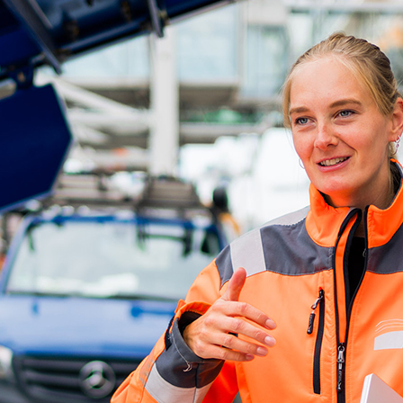
ick
d-Center der HPA
cht aller Verkehrsmeldungen im Hafen am