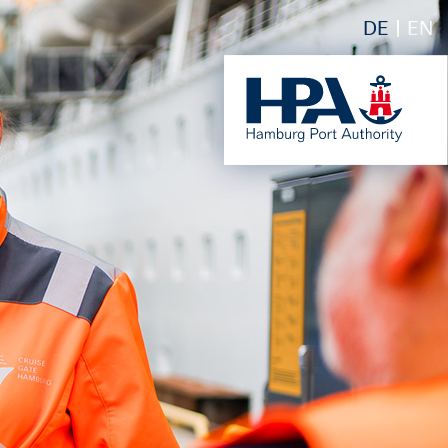
DE
EN