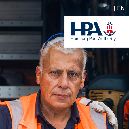
DE
EN