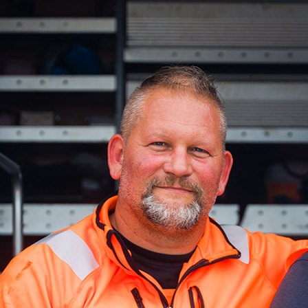
ick
d-Center der HPA
cht aller Verkehrsmeldungen im Hafen am