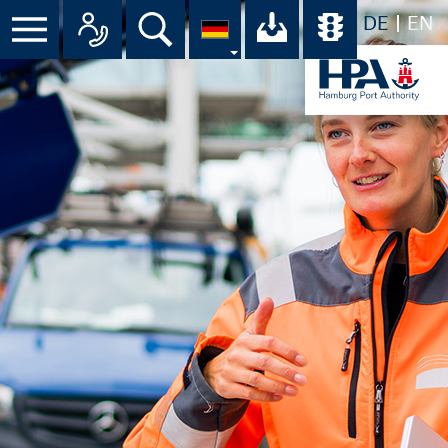
DE
EN
Suche
Ihr Download-C
Übersicht