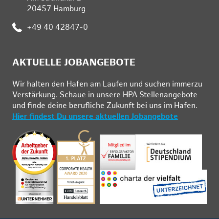
20457 Hamburg
:
+49 40 42847-0
AKTUELLE JOBANGEBOTE
Wir hal­ten den Ha­fen am Lau­fen und su­chen im­mer­zu
Ver­stär­kung. Schau­e in un­se­re HPA Stel­len­an­ge­bo­te
und fin­de deine be­ruf­li­che Zu­kunft bei uns im Ha­fen.
Hier findest Du unsere aktuellen Jobangebote