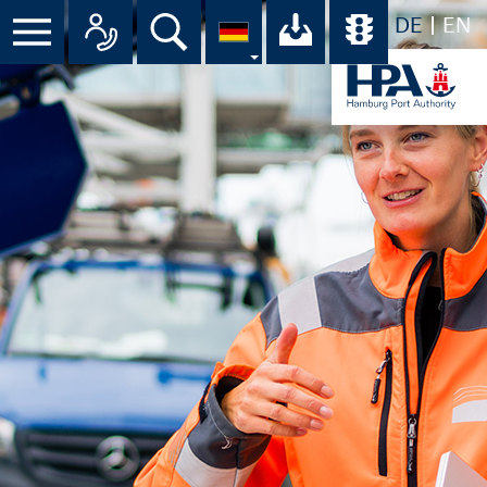
DE
EN
Suche
Ihr Download-C
Übersicht