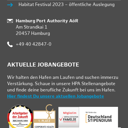
Habitat Festival 2023 – öffentliche Auslegung
Standort:
Hamburg Port Authority AöR
Am Strandkai 1
20457 Hamburg
Telefon:
+49 40 42847-0
AKTUELLE JOBANGEBOTE
Wir hal­ten den Ha­fen am Lau­fen und su­chen im­mer­zu
Ver­stär­kung. Schau­e in un­se­re HPA Stel­len­an­ge­bo­te
und fin­de deine be­ruf­li­che Zu­kunft bei uns im Ha­fen.
Hier findest Du unsere aktuellen Jobangebote