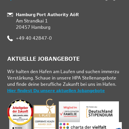
:
Hamburg Port Authority AöR
Am Strandkai 1
20457 Hamburg
:
+49 40 42847-0
AKTUELLE JOBANGEBOTE
Wir hal­ten den Ha­fen am Lau­fen und su­chen im­mer­zu
Ver­stär­kung. Schau­e in un­se­re HPA Stel­len­an­ge­bo­te
und fin­de deine be­ruf­li­che Zu­kunft bei uns im Ha­fen.
Hier findest Du unsere aktuellen Jobangebote