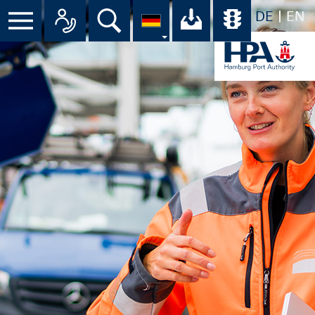
DE
EN
Suche
Ihr Download-C
Übersicht