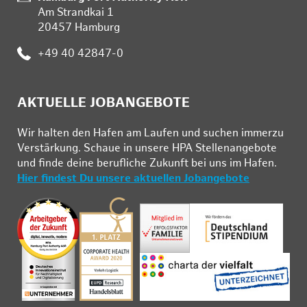
Am Strandkai 1
20457 Hamburg
:
+49 40 42847-0
AKTUELLE JOBANGEBOTE
Wir hal­ten den Ha­fen am Lau­fen und su­chen im­mer­zu
Ver­stär­kung. Schau­e in un­se­re HPA Stel­len­an­ge­bo­te
und fin­de deine be­ruf­li­che Zu­kunft bei uns im Ha­fen.
Hier findest Du unsere aktuellen Jobangebote