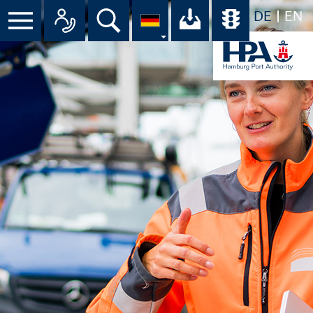
DE
EN
Menü
Alle Ansprechpartner im Überbli
Suche
Ihr Download-C
Übersicht