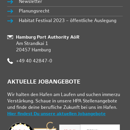
Newsletter
Planungsrecht
Habitat Festival 2023 – öffentliche Auslegung
Standort:
Hamburg Port Authority AöR
Am Strandkai 1
20457 Hamburg
Telefon:
+49 40 42847-0
AKTUELLE JOBANGEBOTE
Wir hal­ten den Ha­fen am Lau­fen und su­chen im­mer­zu
Ver­stär­kung. Schau­e in un­se­re HPA Stel­len­an­ge­bo­te
und fin­de deine be­ruf­li­che Zu­kunft bei uns im Ha­fen.
Hier findest Du unsere aktuellen Jobangebote