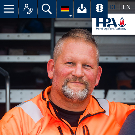
DE
EN
Menü
Alle Ansprechpartner im Überbli
Suche
Ihr Download-C
Übersicht