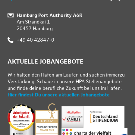
:
Hamburg Port Authority AöR
Am Strandkai 1
20457 Hamburg
:
+49 40 42847-0
AKTUELLE JOBANGEBOTE
Wir hal­ten den Ha­fen am Lau­fen und su­chen im­mer­zu
Ver­stär­kung. Schau­e in un­se­re HPA Stel­len­an­ge­bo­te
und fin­de deine be­ruf­li­che Zu­kunft bei uns im Ha­fen.
Hier findest Du unsere aktuellen Jobangebote