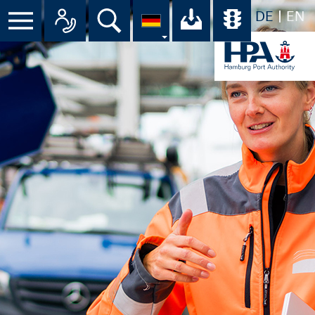
DE
EN
Menü
Alle Ansprechpartner im Überbli
Suche
Ihr Download-C
Übersicht