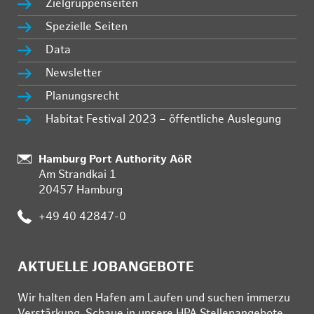
Zielgruppenseiten
Spezielle Seiten
Data
Newsletter
Planungsrecht
Habitat Festival 2023 – öffentliche Auslegung
:
Hamburg Port Authority AöR
Am Strandkai 1
20457 Hamburg
:
+49 40 42847-0
AKTUELLE JOBANGEBOTE
Wir hal­ten den Ha­fen am Lau­fen und su­chen im­mer­zu
Ver­stär­kung. Schau­e in un­se­re HPA Stel­len­an­ge­bo­te