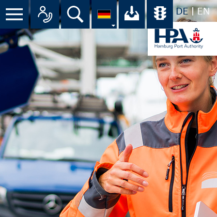
DE
EN
Menü
Alle Ansprechpartner im Überbli
Suche
Ihr Download-C
Übersicht