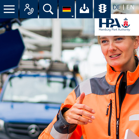
DE
EN
Menü
Alle Ansprechpartner im Überbli
Suche
Ihr Download-C
Übersicht