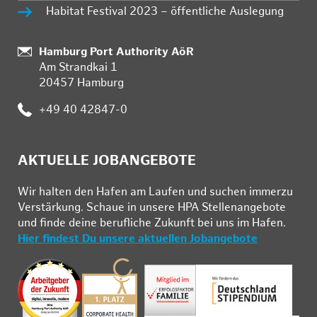
Habitat Festival 2023 – öffentliche Auslegung
:
Hamburg Port Authority AöR
Am Strandkai 1
20457 Hamburg
:
+49 40 42847-0
AKTUELLE JOBANGEBOTE
Wir hal­ten den Ha­fen am Lau­fen und su­chen im­mer­zu
Ver­stär­kung. Schau­e in un­se­re HPA Stel­len­an­ge­bo­te
und fin­de deine be­ruf­li­che Zu­kunft bei uns im Ha­fen.
Hier findest Du unsere aktuellen Jobangebote