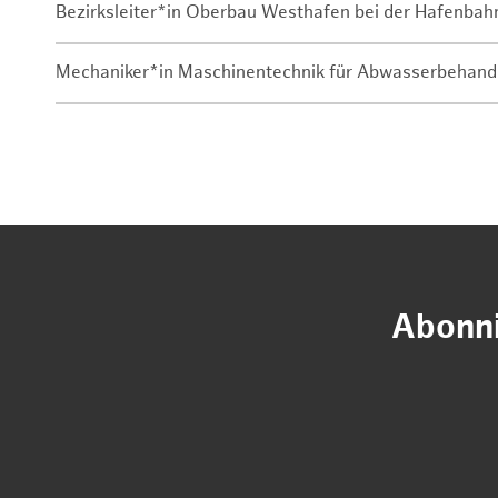
Bezirksleiter*in Oberbau Westhafen bei der Hafenbah
Mechaniker*in Maschinentechnik für Abwasserbehand
Abonni