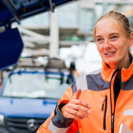
ick
d-Center der HPA
cht aller Verkehrsmeldungen im Hafen am