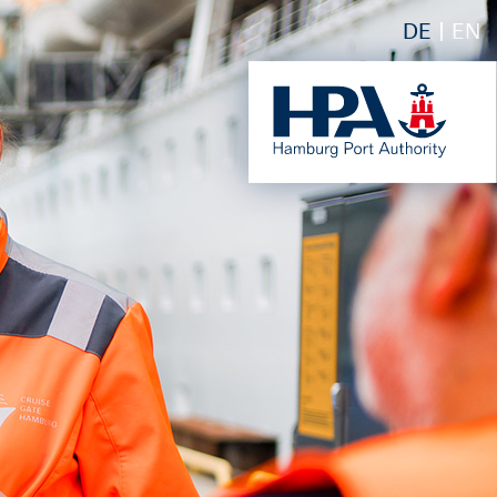
DE
EN