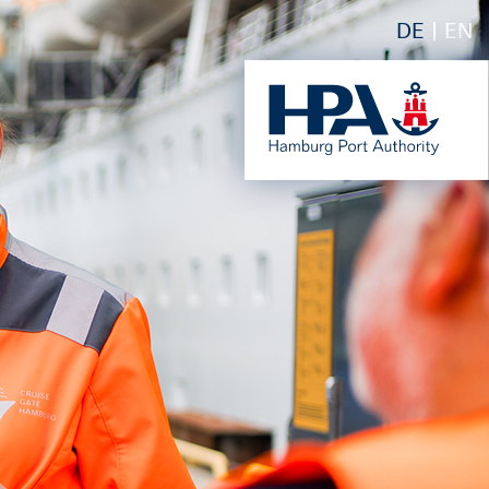
DE
EN