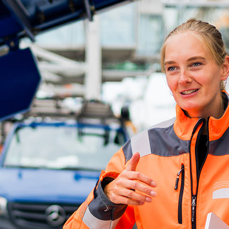
d-Center der HPA
cht aller Verkehrsmeldungen im Hafen am