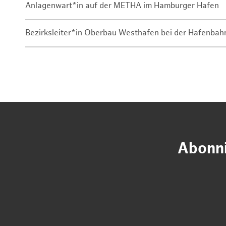
Anlagenwart*in auf der METHA im Hamburger Hafen
Bezirksleiter*in Oberbau Westhafen bei der Hafenbah
Abonni