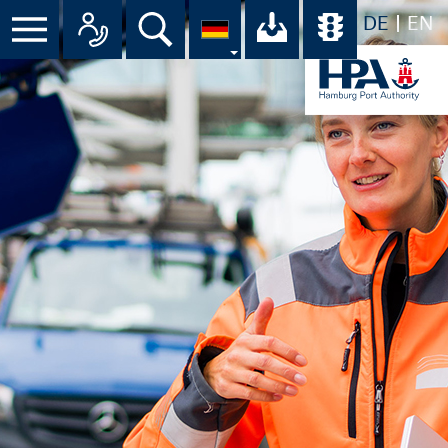
DE
EN
Suche
Ihr Download-C
Übersicht