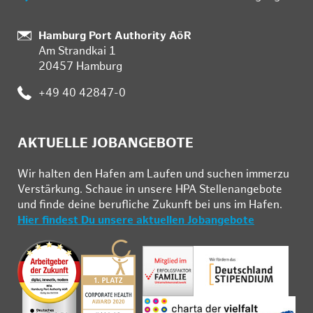
Standort:
Hamburg Port Authority AöR
Am Strandkai 1
20457 Hamburg
Telefon:
+49 40 42847-0
AKTUELLE JOBANGEBOTE
Wir hal­ten den Ha­fen am Lau­fen und su­chen im­mer­zu
Ver­stär­kung. Schau­e in un­se­re HPA Stel­len­an­ge­bo­te
und fin­de deine be­ruf­li­che Zu­kunft bei uns im Ha­fen.
Hier findest Du unsere aktuellen Jobangebote