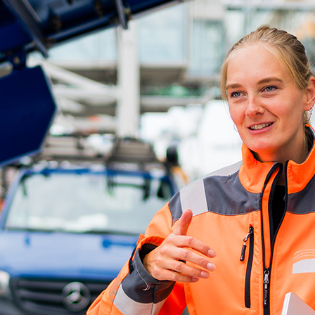
ick
d-Center der HPA
cht aller Verkehrsmeldungen im Hafen am