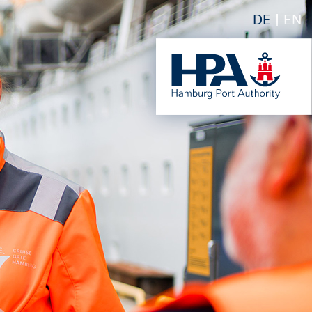
DE
EN