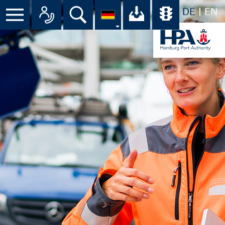
DE
EN
Suche
Ihr Download-C
Übersicht