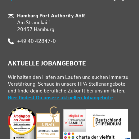
Standort:
Hamburg Port Authority AöR
Am Strandkai 1
20457 Hamburg
Telefon:
+49 40 42847-0
AKTUELLE JOBANGEBOTE
Wir hal­ten den Ha­fen am Lau­fen und su­chen im­mer­zu
Ver­stär­kung. Schau­e in un­se­re HPA Stel­len­an­ge­bo­te
und fin­de deine be­ruf­li­che Zu­kunft bei uns im Ha­fen.
Hier findest Du unsere aktuellen Jobangebote