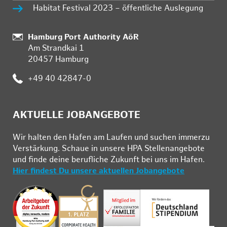
Habitat Festival 2023 – öffentliche Auslegung
:
Hamburg Port Authority AöR
Am Strandkai 1
20457 Hamburg
:
+49 40 42847-0
AKTUELLE JOBANGEBOTE
Wir hal­ten den Ha­fen am Lau­fen und su­chen im­mer­zu
Ver­stär­kung. Schau­e in un­se­re HPA Stel­len­an­ge­bo­te
und fin­de deine be­ruf­li­che Zu­kunft bei uns im Ha­fen.
Hier findest Du unsere aktuellen Jobangebote