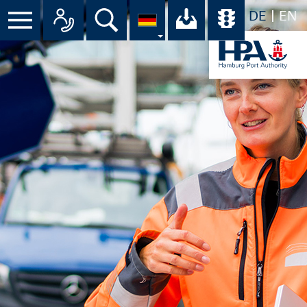
DE
EN
Menü
Alle Ansprechpartner im Überbli
Suche
Ihr Download-C
Übersicht