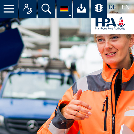
DE
EN
Suche
Ihr Download-C
Übersicht