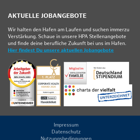
AKTUELLE JOBANGEBOTE
Wir hal­ten den Ha­fen am Lau­fen und su­chen im­mer­zu
Ver­stär­kung. Schau­e in un­se­re HPA Stel­len­an­ge­bo­te
und fin­de deine be­ruf­li­che Zu­kunft bei uns im Ha­fen.
Hier findest Du unsere aktuellen Jobangebote
Impressum
Datenschutz
Nutzungsbedingungen